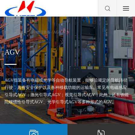
位置：
首页
/
产品
/
物流装备
/
AGV
AGV
AGV指装备有电磁或光学等自动导航装置，能够沿规定的导航路径
行驶，具有安全保护以及各种移载功能的运输车。常见有电磁感应
引导式AGV；激光引导式AGV；视觉引导式AGV；此外，还有铁磁
陀螺惯性引导式AGV、光学引导式AGV等多种形式的AGV。